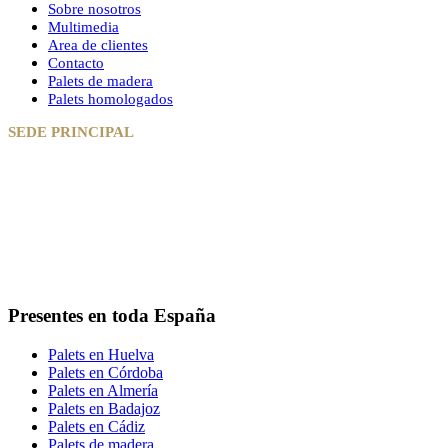
Sobre nosotros
Multimedia
Area de clientes
Contacto
Palets de madera
Palets homologados
SEDE PRINCIPAL
Camino del Viso Monte Carretera Tocina, SE-3201,1999,5
- EL
VISO DEL ALCOR (Sevilla)
Horario: De lunes a viernes: 7:00 a 15:00 - 16:00 a 19:00
Teléfono:
678 277 654
Email:
grupocauso@grupocauso.com
Presentes en toda España
Palets en Huelva
Palets en Córdoba
Palets en Almería
Palets en Badajoz
Palets en Cádiz
Palets de madera