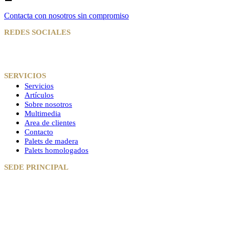
Contacta con nosotros sin compromiso
REDES SOCIALES
SERVICIOS
Servicios
Artículos
Sobre nosotros
Multimedia
Area de clientes
Contacto
Palets de madera
Palets homologados
SEDE PRINCIPAL
Camino del Viso Monte Carretera Tocina, SE-3201,1999,5
- EL
VISO DEL ALCOR (Sevilla)
Horario: De lunes a viernes: 7:00 a 15:00 - 16:00 a 19:00
Teléfono:
678 277 654